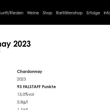
kunft/Rieden
Weine
Shop
Raritätenshop
Erfolge
Inf
nay
2023
C
Chardonnay
2023
93 FALSTAFF Punkte
13,0%vol
5,8g/l
1,1g/l