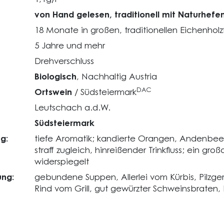
von Hand gelesen, traditionell mit Naturhefe
18 Monate in großen, traditionellen Eichenholz
5 Jahre und mehr
Drehverschluss
Biologisch
, Nachhaltig Austria
DAC
Ortswein
/ Südsteiermark
Leutschach a.d.W.
Südsteiermark
g:
tiefe Aromatik; kandierte Orangen, Andenbeer
straff zugleich, hinreißender Trinkfluss; ein gro
widerspiegelt
ng:
gebundene Suppen, Allerlei vom Kürbis, Pilzge
Rind vom Grill, gut gewürzter Schweinsbraten, 