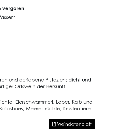
n vergoren
fässern
en und geriebene Pistazien; dicht und
ßartiger Ortswein der Herkunft
richte, Eierschwammerl, Leber, Kalb und
Kalbsbries, Meeresfrüchte, Krustentiere
Weindatenblatt