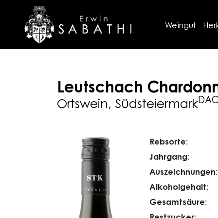
Weingut
Her
Leutschach
Chardon
DA
Ortswein, Südsteiermark
Rebsorte:
Jahrgang:
Auszeichnungen:
Alkoholgehalt:
Gesamtsäure:
Restzucker: