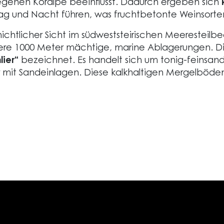
egenen Koralpe beeinflusst. Dadurch ergeben sich
g und Nacht führen, was fruchtbetonte Weinsorte
ichtlicher Sicht im südweststeirischen Meeresteilbe
ehrere 1000 Meter mächtige, marine Ablagerungen.
lier“
bezeichnet. Es handelt sich um tonig-feinsand
r mit Sandeinlagen. Diese kalkhaltigen Mergelböd