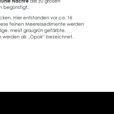
kühle Nächte
die zu großen
n begünstigt.
cken. Hier entstanden vor ca. 16
 Diese feinen Meeressedimente werden
ige, meist graugrün gefärbte,
en werden als „Opok“ bezeichnet.