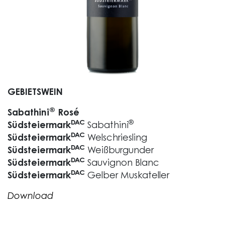
GEBIETSWEIN
®
Sabathini
Rosé
DAC
®
Südsteiermark
Sabathini
DAC
Südsteiermark
Welschriesling
DAC
Südsteiermark
Weißburgunder
DAC
Südsteiermark
Sauvignon Blanc
DAC
Südsteiermark
Gelber Muskateller
Download