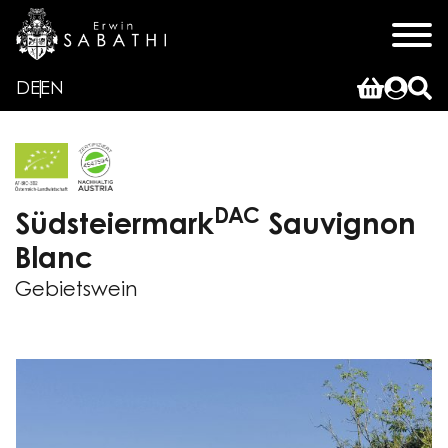
DE
EN
DAC
Südsteiermark
Sauvignon
Blanc
Gebietswein