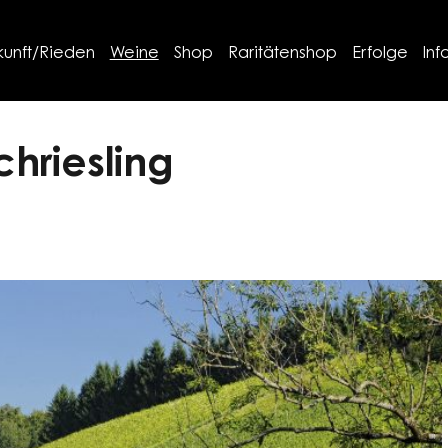
kunft/Rieden
Weine
Shop
Raritätenshop
Erfolge
Inf
hriesling