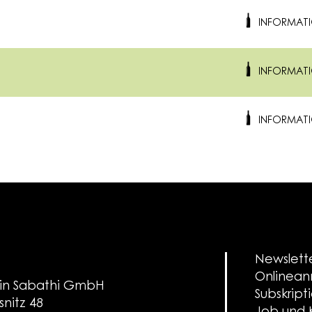
INFORMAT
INFORMAT
INFORMAT
Newslett
Onlinea
in Sabathi GmbH
Subskript
snitz 48