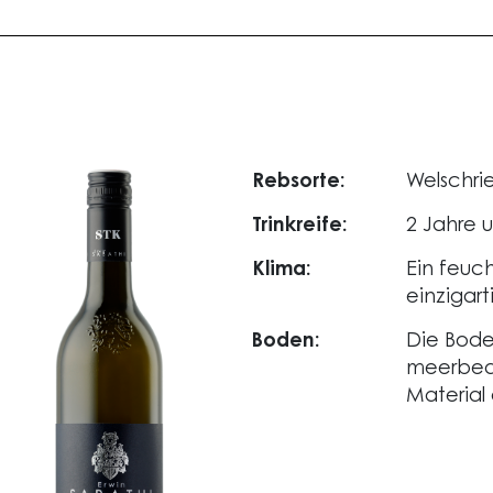
Rebsorte:
Welschrie
Trinkreife:
2 Jahre 
Klima:
Ein feu
einzigar
Boden:
Die Bode
meerbed
Material