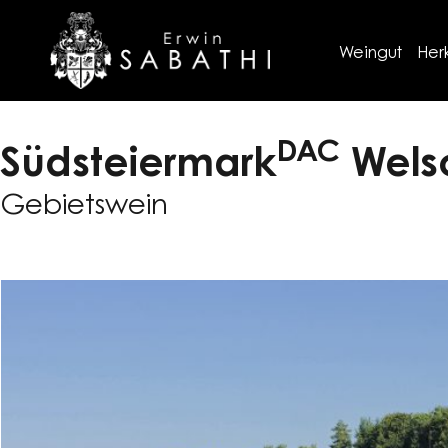
Weingut
Her
DAC
Südsteiermark
Welsc
Gebietswein