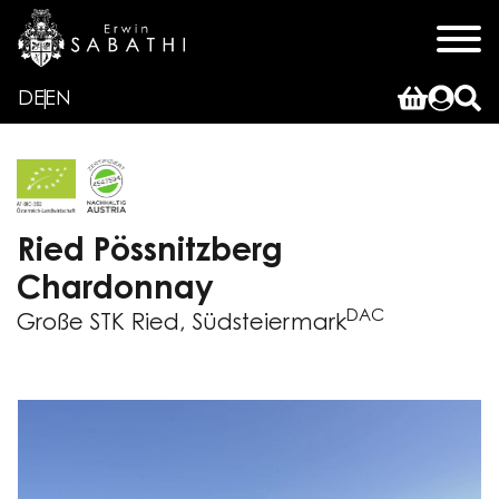
DE
EN
Ried Pössnitzberg
Chardonnay
DAC
Große STK Ried, Südsteiermark