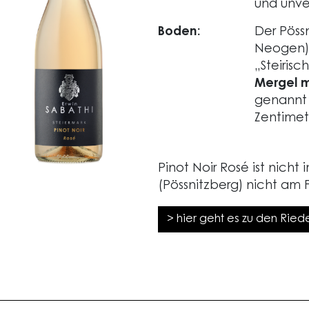
und unve
Boden:
Der Pöss
Neogen) 
„Steiris
Mergel m
genann
Zentimet
Pinot Noir Rosé ist nich
(Pössnitzberg) nicht am 
> hier geht es zu den Rie