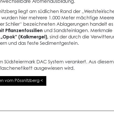
rwechselbare Aromenausbildung.
nitzberg liegt am südlichen Rand der „Weststeirisch
wurden hier mehrere 1.000 Meter mächtige Meeres
cher Schlier“ bezeichneten Ablagerungen handelt e
it Pflanzenfossilien
und Sandsteinlagen. Merkmale d
t
„Opok“ (Kalkmergel),
sind der durch die Verwitte
ern und das feste Sedimentgestein.
t im Südsteiermark DAC System verankert. Aus diesem
Flaschenetikett ausgewiesen wird.
den vom Pössnitzberg <