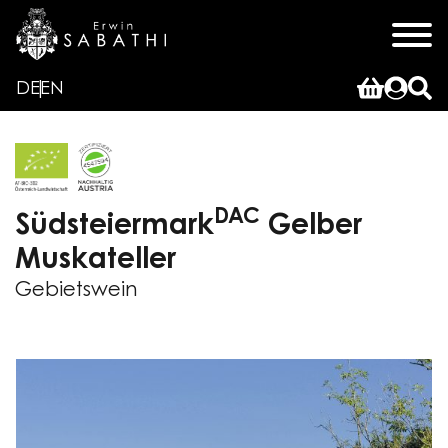
DE
EN
DAC
Südsteiermark
Gelber
Muskateller
Gebietswein