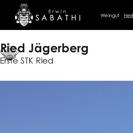
Weingut
Her
Ried Jägerberg
Erste STK Ried