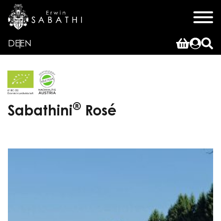
DE
EN
®
Sabathini
Rosé