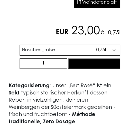
Weindatenblatt
23,00
EUR
á
0,75l
Flaschengröße
Brut
jetzt bestellen
Rosé
2021
Menge
Kategorisierung:
Unser „Brut Rosé“ ist ein
Sekt
typisch steirischer Herkunft dessen
Reben in vielzähligen, kleineren
Weinbergen der Südsteiermark gedeihen -
frisch und fruchtbetont -
Méthode
traditionelle, Zero Dosage
.