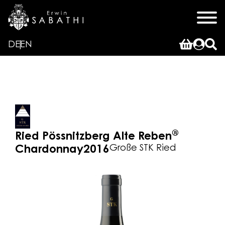
DE
EN
®
Ried Pössnitzberg Alte Reben
Große STK Ried
Chardonnay
2016