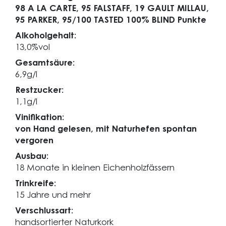
98 A LA CARTE,
95 FALSTAFF,
19 GAULT MILLAU,
95 PARKER,
95/100 TASTED 100% BLIND Punkte
Alkoholgehalt:
13,0%vol
Gesamtsäure:
6,9g/l
Restzucker:
1,1g/l
Vinifikation:
von Hand gelesen, mit Naturhefen spontan
vergoren
Ausbau:
18 Monate in kleinen Eichenholzfässern
Trinkreife:
15 Jahre und mehr
Verschlussart:
handsortierter Naturkork