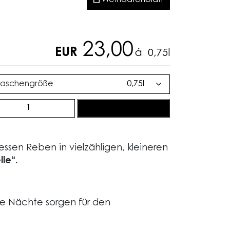
Weindatenblatt
23,00
EUR
á
0,75l
laschengröße
elber
jetzt bestellen
skateller
ut
23
essen Reben in vielzähligen, kleineren
enge
le“.
e Nächte sorgen für den