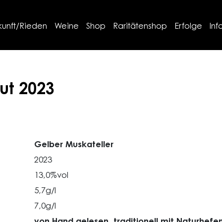
kunft/Rieden
Weine
Shop
Raritätenshop
Erfolge
Inf
ut
2023
Gelber Muskateller
2023
13,0%vol
5,7g/l
7,0g/l
von Hand gelesen, traditionell mit Naturhefe