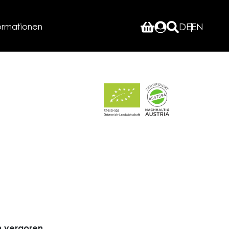
ormationen
DE
EN
n vergoren