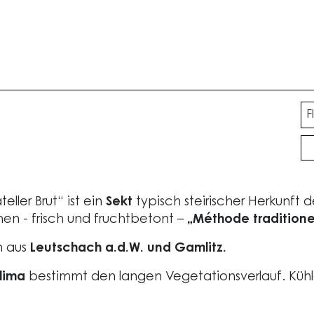
F
G
Mu
Br
20
ller Brut“ ist ein
Sekt
typisch steirischer Herkunft d
M
en - frisch und fruchtbetont –
„Méthode traditionel
h aus
Leutschach a.d.W. und Gamlitz.
lima
bestimmt den langen Vegetationsverlauf. Kühl