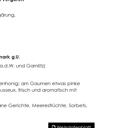
gärung,
mark g.U.
 a.d.W. und Gamlitz)
zienhonig; am Gaumen etwas pinke
usseux, frisch und aromatisch mit
ane Gerichte, Meeresfrüchte, Sorbets,