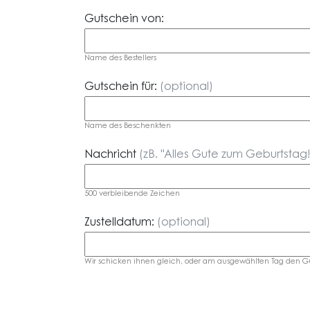
Gutschein von:
Name des Bestellers
Gutschein für:
(optional)
Name des Beschenkten
Nachricht
(zB. "Alles Gute zum Geburtstag!"
500
verbleibende Zeichen
Zustelldatum:
(optional)
Wir schicken ihnen gleich, oder am ausgewählten Tag den Gut