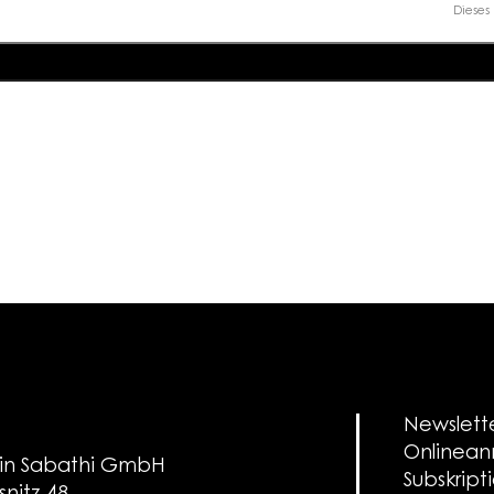
Dieses 
jetzt bestellen
Newslett
Onlinea
in Sabathi GmbH
Subskript