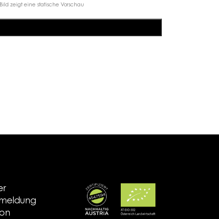
Bild zeigt eine statische Vorschau
er
nmeldung
ion