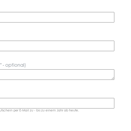
 - optional)
schein per E-Mail zu - bis zu einem Jahr ab heute.