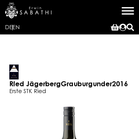
DE
EN
Ried Jägerberg
Grauburgunder
2016
Erste STK Ried