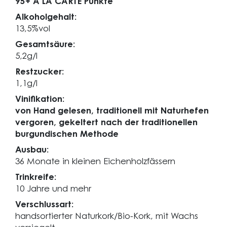
95+ A LA CARTE Punkte
Alkoholgehalt:
13,5%vol
Gesamtsäure:
5,2g/l
Restzucker:
1,1g/l
Vinifikation:
von Hand gelesen, traditionell mit Naturhefen
vergoren, gekeltert nach der traditionellen
burgundischen Methode
Ausbau:
36 Monate in kleinen Eichenholzfässern
Trinkreife:
10 Jahre und mehr
Verschlussart:
handsortierter Naturkork/Bio-Kork, mit Wachs