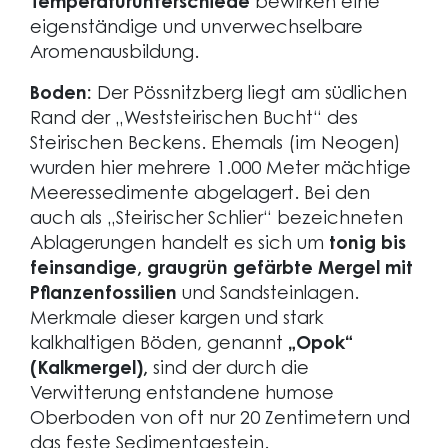
Temperaturunterschiede
bewirken eine
eigenständige und unverwechselbare
Aromenausbildung.
Boden:
Der Pössnitzberg liegt am südlichen
Rand der „Weststeirischen Bucht“ des
Steirischen Beckens. Ehemals (im Neogen)
wurden hier mehrere 1.000 Meter mächtige
Meeressedimente abgelagert. Bei den
auch als „Steirischer Schlier“ bezeichneten
Ablagerungen handelt es sich um
tonig bis
feinsandige, graugrün gefärbte Mergel mit
Pflanzenfossilien
und Sandsteinlagen.
Merkmale dieser kargen und stark
kalkhaltigen Böden, genannt
„Opok“
(Kalkmergel),
sind der durch die
Verwitterung entstandene humose
Oberboden von oft nur 20 Zentimetern und
das feste Sedimentgestein.