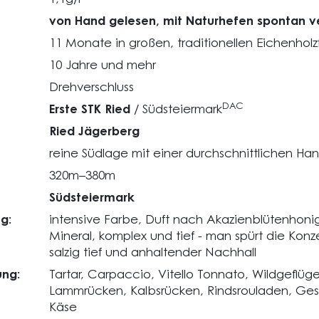
von Hand gelesen, mit Naturhefen spontan v
11 Monate in großen, traditionellen Eichenholz
10 Jahre und mehr
Drehverschluss
DAC
Erste STK Ried
/ Südsteiermark
Ried Jägerberg
reine Südlage mit einer durchschnittlichen H
320m–380m
Südsteiermark
g:
intensive Farbe, Duft nach Akazienblütenhoni
Mineral, komplex und tief - man spürt die Konze
salzig tief und anhaltender Nachhall
ng:
Tartar, Carpaccio, Vitello Tonnato, Wildgeflüg
Lammrücken, Kalbsrücken, Rindsrouladen, Gesc
Käse