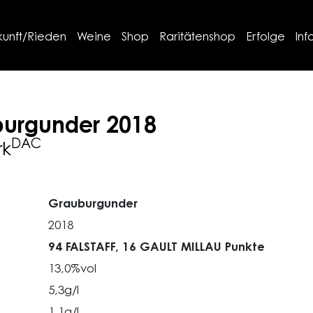
kunft/Rieden
Weine
Shop
Raritätenshop
Erfolge
Inf
urgunder
2018
DAC
rk
Grauburgunder
2018
94 FALSTAFF,
16 GAULT MILLAU Punkte
13,0%vol
5,3g/l
1,1g/l