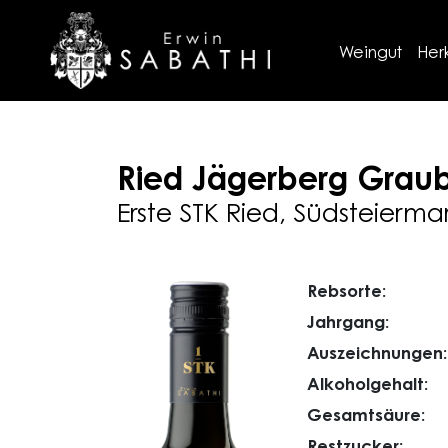
Weingut
Her
Ried Jägerberg
Graub
Erste STK Ried, Südsteierma
Rebsorte:
Jahrgang:
Auszeichnungen:
Alkoholgehalt:
Gesamtsäure:
Restzucker: