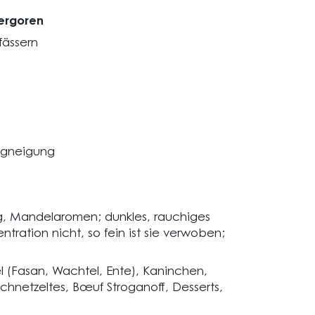
ergoren
fässern
angneigung
g, Mandelaromen; dunkles, rauchiges
ntration nicht, so fein ist sie verwoben;
el (Fasan, Wachtel, Ente), Kaninchen,
hnetzeltes, Bœuf Stroganoff, Desserts,