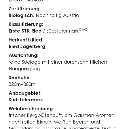
Drehverschluss
Zertifizierung:
Biologisch
, Nachhaltig Austria
Klassifizierung:
DAC
Erste STK Ried
/ Südsteiermark
Herkunft/Ried :
Ried Jägerberg
Ausrichtung:
reine Südlage mit einer durchschnittlichen
Hangneigung
Seehöhe:
320m–380m
Anbaugebiet:
Südsteiermark
Weinbeschreibung:
frischer Bergblütenduft, am Gaumen Aromen
nach reifen Birnen, weißen Beeren und
Macadamianuss; präzise, konzentrierte Textur;