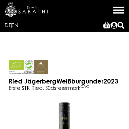
DE
EN
Ried Jägerberg
Weißburgunder
2023
DAC
Erste STK Ried, Südsteiermark