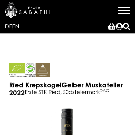
DE
EN
Ried Krepskogel
Gelber Muskateller
DAC
Erste STK Ried, Südsteiermark
2022