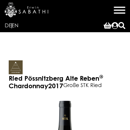
DE
EN
®
Ried Pössnitzberg Alte Reben
Große STK Ried
Chardonnay
2017