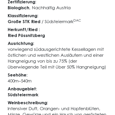
Zertifizierung:
Biologisch
, Nachhaltig Austria
Klassifizierung:
DAC
Große STK Ried
/ Südsteiermark
Herkunft/Ried :
Ried Pössnitzberg
Ausrichtung:
vorwiegend südausgerichtete Kessellagen mit
östlichen und westlichen Ausläufern und einer
Hangneigung von bis zu 75% (der
überwiegende Teil mit über 50% Hangneigung)
Seehöhe:
400m–540m
Anbaugebiet:
Südsteiermark
Weinbeschreibung:
Intensiver Duft, Orangen- und Hopfenblüten,
Minze, Gewürze und ein Hauch von gerösteten