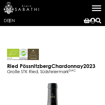
DE
EN
Ried Pössnitzberg
Chardonnay
2023
DAC
Große STK Ried, Südsteiermark