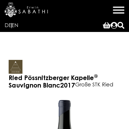
DE
EN
®
Ried Pössnitzberger Kapelle
Große STK Ried
Sauvignon Blanc
2017