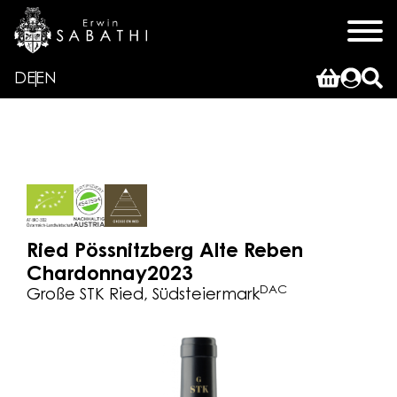
DE
EN
Ried Pössnitzberg Alte Reben
Chardonnay
2023
DAC
Große STK Ried, Südsteiermark