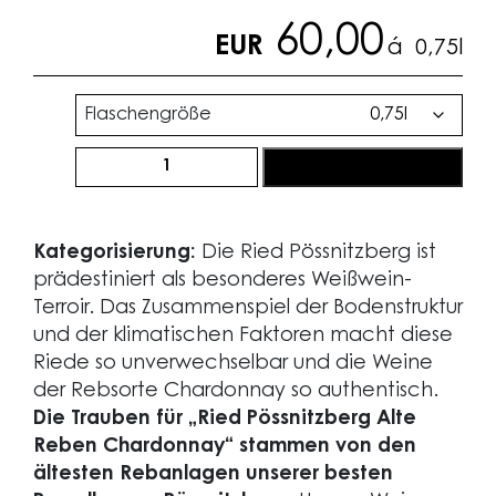
60,00
EUR
á
0,75l
Flaschengröße
Ried
jetzt bestellen
Pössnitzberg
Alte
Reben
Kategorisierung:
Die Ried Pössnitzberg ist
Chardonnay
prädestiniert als besonderes Weißwein-
2023
Terroir. Das Zusammenspiel der Bodenstruktur
Menge
und der klimatischen Faktoren macht diese
Riede so unverwechselbar und die Weine
der Rebsorte Chardonnay so authentisch.
Die Trauben für „Ried Pössnitzberg Alte
Reben Chardonnay“ stammen von den
ältesten Rebanlagen unserer besten