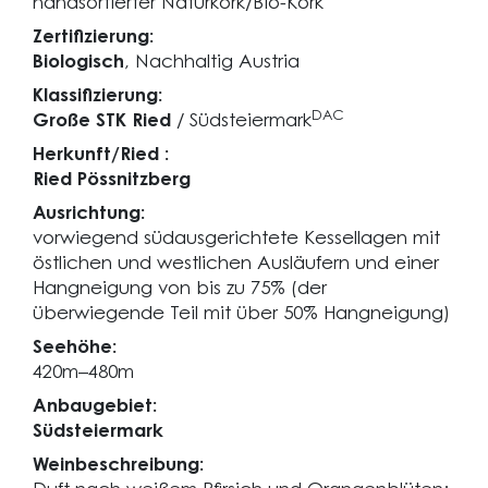
handsortierter Naturkork/Bio-Kork
Zertifizierung:
Biologisch
, Nachhaltig Austria
Klassifizierung:
DAC
Große STK Ried
/ Südsteiermark
Herkunft/Ried :
Ried Pössnitzberg
Ausrichtung:
vorwiegend südausgerichtete Kessellagen mit
östlichen und westlichen Ausläufern und einer
Hangneigung von bis zu 75% (der
überwiegende Teil mit über 50% Hangneigung)
Seehöhe:
420m–480m
Anbaugebiet:
Südsteiermark
Weinbeschreibung: