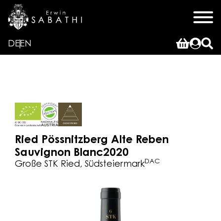
DE
EN
Ried Pössnitzberg Alte Reben
Sauvignon Blanc
2020
DAC
Große STK Ried, Südsteiermark