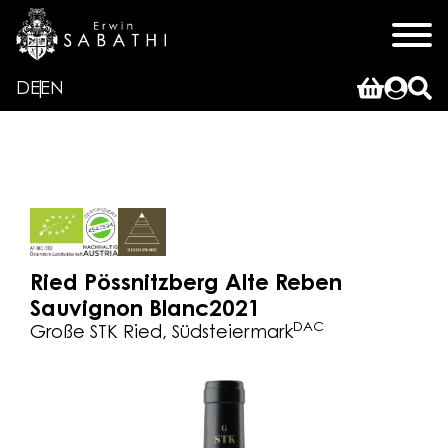
DE
EN
Ried Pössnitzberg Alte Reben
Sauvignon Blanc
2021
DAC
Große STK Ried, Südsteiermark