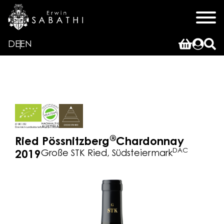
DE
EN
®
Ried Pössnitzberg
Chardonnay
DAC
Große STK Ried, Südsteiermark
2019