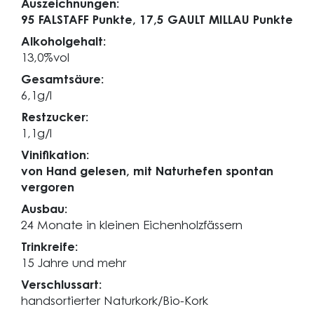
Auszeichnungen:
95 FALSTAFF Punkte,
17,5 GAULT MILLAU Punkte
Alkoholgehalt:
13,0%vol
Gesamtsäure:
6,1g/l
Restzucker:
1,1g/l
Vinifikation:
von Hand gelesen, mit Naturhefen spontan
vergoren
Ausbau:
24 Monate in kleinen Eichenholzfässern
Trinkreife:
15 Jahre und mehr
Verschlussart:
handsortierter Naturkork/Bio-Kork