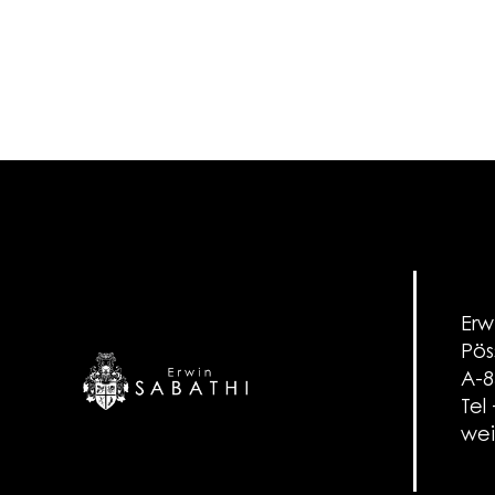
Erw
Pös
A-8
Tel
wei