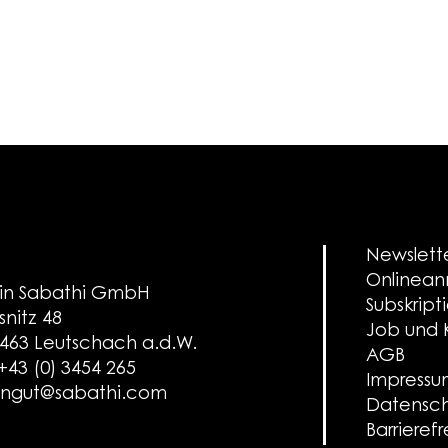
Newslett
Onlinea
in Sabathi GmbH
Subskript
snitz 48
Job und K
463 Leutschach a.d.W.
AGB
 +43 (0) 3454 265
Impress
ngut@sabathi.com
Datensch
Barrierefr