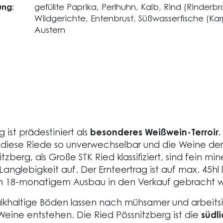
ng:
gefüllte Paprika, Perlhuhn, Kalb, Rind (Rinderbr
Wildgerichte, Entenbrust, Süßwasserfische (Kar
Austern
 ist prädestiniert als
besonderes Weißwein-Terroir.
 diese Riede so unverwechselbar und die Weine der
zberg, als Große STK Ried klassifiziert, sind fein m
Langlebigkeit auf. Der Ernteertrag ist auf max. 45hl
ch 18-monatigem Ausbau in den Verkauf gebracht 
kalkhaltige Böden lassen nach mühsamer und arbeits
Weine entstehen. Die Ried Pössnitzberg ist die
südl