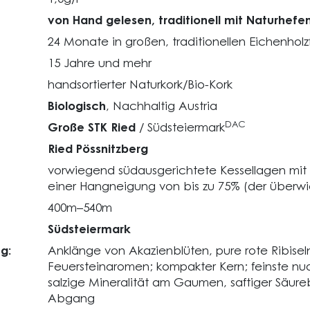
von Hand gelesen, traditionell mit Naturhefe
24 Monate in großen, traditionellen Eichenholz
15 Jahre und mehr
handsortierter Naturkork/Bio-Kork
Biologisch
, Nachhaltig Austria
DAC
Große STK Ried
/ Südsteiermark
Ried Pössnitzberg
vorwiegend südausgerichtete Kessellagen mit 
einer Hangneigung von bis zu 75% (der überw
400m–540m
Südsteiermark
g:
Anklänge von Akazienblüten, pure rote Ribise
Feuersteinaromen; kompakter Kern; feinste nu
salzige Mineralität am Gaumen, saftiger Säu
Abgang