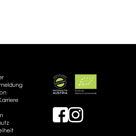
er
nmeldung
ion
arriere
um
utz
eiheit