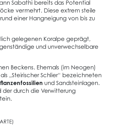
ann Sabathi bereits das Potential
töcke vermehrt. Diese extrem steile
grund einer Hangneigung von bis zu
tlich gelegenen Koralpe geprägt,
igenständige und unverwechselbare
schen Beckens. Ehemals (im Neogen)
s „Steirischer Schlier“ bezeichneten
flanzenfossilien
und Sandsteinlagen.
d der durch die Verwitterung
ein.
CARTE)