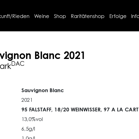
kunft/Rieden
Weine
Shop
Raritätenshop
Erfolge
Inf
vignon Blanc
2021
DAC
ark
Sauvignon Blanc
2021
95 FALSTAFF,
18/20 WEINWISSER,
97 A LA CART
13,0%vol
6,5g/l
1,0g/l