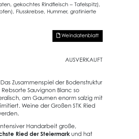
aten, gekochtes Rindfleisch – Tafelspitz),
pfen), Flusskrebse, Hummer, gratinierte
Weindatenblatt
AUSVERKAUFT
Das Zusammenspiel der Bodenstruktur
 Rebsorte Sauvignon Blanc so
ineralisch, am Gaumen enorm salzig mit
 limitiert. Weine der Großen STK Ried
werden.
intensiver Handarbeit große,
ichste Ried der Steiermark
und hat