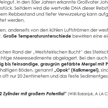
Weingut. In den 50er Jahren erkannte Großvater Joh
nstück. Seitdem wird die wertvolle DNA dieser Rebs
 altem Rebbestand und tiefer Verwurzelung kann auf
tet werden.
en, anderseits von den kühlen Luftströmen der wes
t.
Große Temperaturunterschiede
bewirken eine e
lichen Rand der „Weststeirischen Bucht“ des Steiri
htige Meeressedimente abgelagert. Bei den auch al
ig bis feinsandige, graugrün gefärbte Mergel mit P
lkhaltigen Böden, genannt
„Opok“ (Kalkmergel),
sin
ft nur 20 Zentimetern und das feste Sedimentgest
2 Zylinder mit großem Potential“
(Willi Balanjuk, A LA 