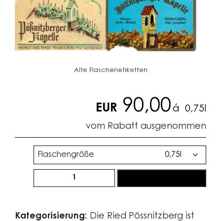
Alte Flaschenetiketten
90,00
EUR
á
0,75l
vom Rabatt ausgenommen
Flaschengröße
Ried
subskribieren
Pössnitzberger
Kapelle
l
Kategorisierung:
Die Ried Pössnitzberg ist