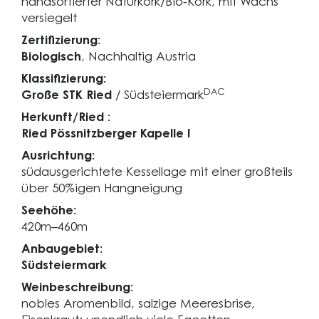
handsortierter Naturkork/Bio-Kork, mit Wachs
versiegelt
Zertifizierung:
Biologisch
, Nachhaltig Austria
Klassifizierung:
DAC
Große STK Ried
/ Südsteiermark
Herkunft/Ried :
Ried Pössnitzberger Kapelle I
Ausrichtung:
südausgerichtete Kessellage mit einer großteils
über 50%igen Hangneigung
Seehöhe:
420m–460m
Anbaugebiet:
Südsteiermark
Weinbeschreibung:
nobles Aromenbild, salzige Meeresbrise,