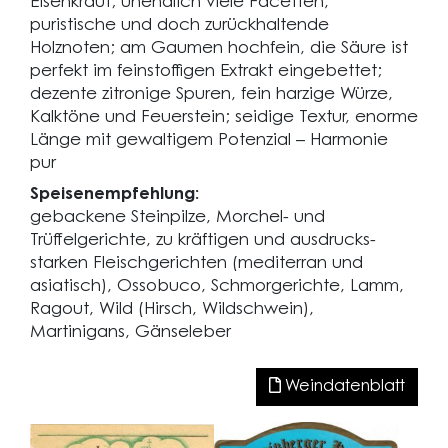
Eisenkraut; unendlich viele Facetten,
puristische und doch zurückhaltende
Holznoten; am Gaumen hochfein, die Säure ist
perfekt im feinstoffigen Extrakt eingebettet;
dezente zitronige Spuren, fein harzige Würze,
Kalktöne und Feuerstein; seidige Textur, enorme
Länge mit gewaltigem Potenzial – Harmonie
pur
Speisenempfehlung:
gebackene Steinpilze, Morchel- und
Trüffelgerichte, zu kräftigen und ausdrucks-
starken Fleischgerichten (mediterran und
asiatisch), Ossobuco, Schmorgerichte, Lamm,
Ragout, Wild (Hirsch, Wildschwein),
Martinigans, Gänseleber
Weindatenblatt