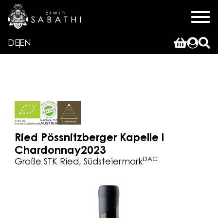
DE
EN
Ried Pössnitzberger Kapelle l
Chardonnay
2023
DAC
Große STK Ried, Südsteiermark