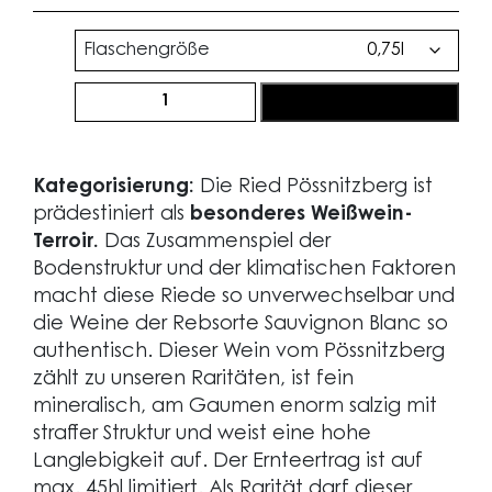
Flaschengröße
Ried
jetzt bestellen
Pössnitzberger
Sorgenbrecher®
Sauvignon
Kategorisierung:
Die Ried Pössnitzberg ist
Blanc
prädestiniert als
besonderes Weißwein-
2018
Terroir.
Das Zusammenspiel der
Menge
Bodenstruktur und der klimatischen Faktoren
macht diese Riede so unverwechselbar und
die Weine der Rebsorte Sauvignon Blanc so
authentisch. Dieser Wein vom Pössnitzberg
zählt zu unseren Raritäten, ist fein
mineralisch, am Gaumen enorm salzig mit
straffer Struktur und weist eine hohe
Langlebigkeit auf. Der Ernteertrag ist auf
max. 45hl limitiert. Als Rarität darf dieser