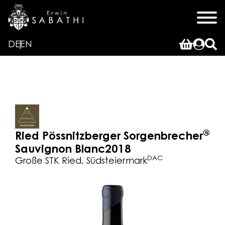
DE
EN
®
Ried Pössnitzberger Sorgenbrecher
Sauvignon Blanc
2018
DAC
Große STK Ried, Südsteiermark