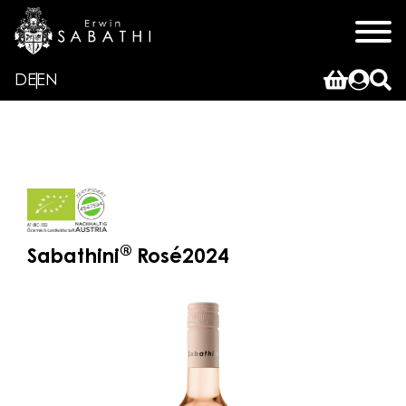
DE
EN
®
Sabathini
Rosé
2024