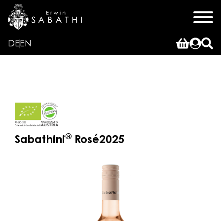
DE
EN
®
Sabathini
Rosé
2025