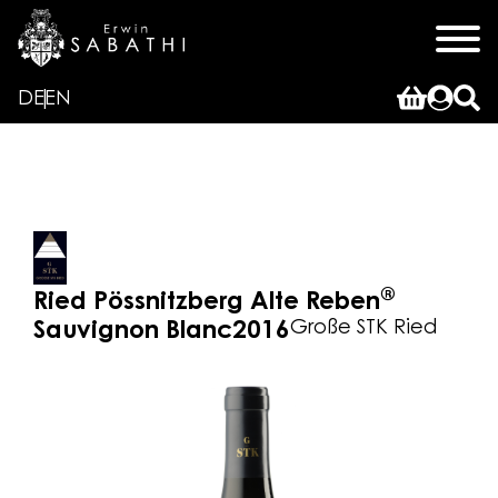
DE
EN
®
Ried Pössnitzberg Alte Reben
Große STK Ried
Sauvignon Blanc
2016