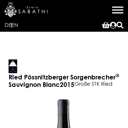
DE
EN
®
Ried Pössnitzberger Sorgenbrecher
Große STK Ried
Sauvignon Blanc
2015