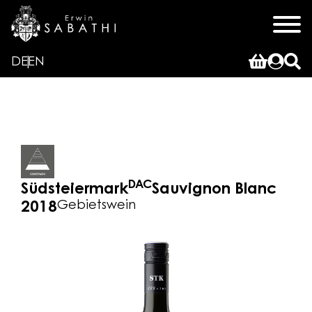
DE
EN
DAC
Südsteiermark
Sauvignon Blanc
Gebietswein
2018