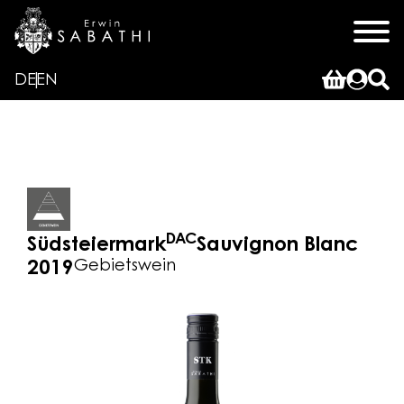
DE
EN
DAC
Südsteiermark
Sauvignon Blanc
Gebietswein
2019