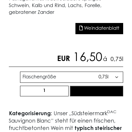
Schwein, Kalb und Rind, Lachs, Forelle,
gebratener Zander
Weindatenblatt
16,50
EUR
á
0,75l
Flaschengröße
SüdsteiermarkDAC
jetzt bestellen
Sauvignon
Blanc
2025
DAC
Kategorisierung:
Unser „Südsteiermark
Menge
Sauvignon Blanc“ steht für einen frischen,
fruchtbetonten Wein mit
typisch steirischer