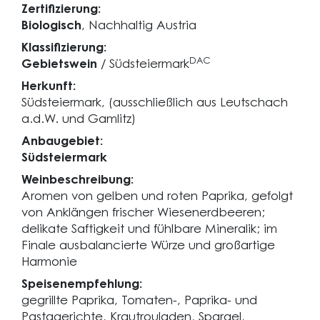
Zertifizierung:
Biologisch
, Nachhaltig Austria
Klassifizierung:
DAC
Gebietswein
/ Südsteiermark
Herkunft:
Südsteiermark, (ausschließlich aus Leutschach
a.d.W. und Gamlitz)
Anbaugebiet:
Südsteiermark
Weinbeschreibung:
Aromen von gelben und roten Paprika, gefolgt
von Anklängen frischer Wiesenerdbeeren;
delikate Saftigkeit und fühlbare Mineralik; im
Finale ausbalancierte Würze und großartige
Harmonie
Speisenempfehlung:
gegrillte Paprika, Tomaten-, Paprika- und
Pastagerichte, Krautrouladen, Spargel,