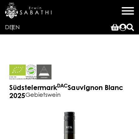
DE
EN
DAC
Südsteiermark
Sauvignon Blanc
Gebietswein
2025