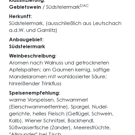
Klassifizierung:
DAC
Gebietswein
/ Südsteiermark
Herkunft:
Südsteiermark, (ausschließlich aus Leutschach
a.d.W. und Gamlitz)
Anbaugebiet:
Südsteiermark
Weinbeschreibung:
Aromen nach Walnuss und getrockneten
Apfelspalten; am Gaumen kernig, saftige
Mandelaromen mit wohldosierter Säure;
hinreißender Trinkfluss
Speisenempfehlung:
warme Vorspeisen, Schwammerl
(Eierschwammerlterrine), Spargel, Nudel-
gerichte, helles Fleisch (Geflügel, Schwein,
Kalb), Wiener Schnitzel, Backhendl,
Süßwasserfische (Zander), Meeresfrüchte,
"Allrounder" bei Tisch