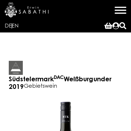
DE
EN
DAC
Südsteiermark
Weißburgunder
Gebietswein
2019