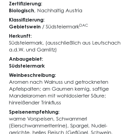
Zertifizierung:
Biologisch
, Nachhaltig Austria
Klassifizierung:
DAC
Gebietswein
/ Südsteiermark
Herkunft:
Südsteiermark, (ausschließlich aus Leutschach
a.d.W. und Gamlitz)
Anbaugebiet:
Südsteiermark
Weinbeschreibung:
Aromen nach Walnuss und getrockneten
Apfelspalten; am Gaumen kernig, saftige
Mandelaromen mit wohldosierter Säure;
hinreißender Trinkfluss
Speisenempfehlung:
warme Vorspeisen, Schwammerl
(Eierschwammerlterrine), Spargel, Nudel-
gerichte, helles Fleisch (Geflügel, Schwein,