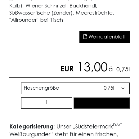
Kalb), Wiener Schnitzel, Backhendl,
Süßwasserfische (Zander), Meeresfrüchte,
"Allrounder" bei Tisch
Weindatenblatt
13,00
EUR
á
0,75l
Flaschengröße
SüdsteiermarkDAC
jetzt bestellen
Weißburgunder
2025
Menge
DAC
Kategorisierung:
Unser „Südsteiermark
Weißburgunder“ steht für einen frischen,