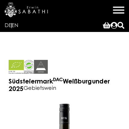
DE
EN
DAC
Südsteiermark
Weißburgunder
Gebietswein
2025