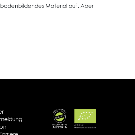
 bodenbildendes Material auf. Aber
er
nmeldung
ion
arriere