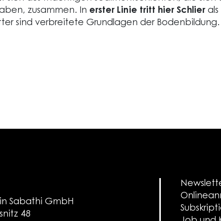
aben, zusammen. In
erster Linie tritt hier Schlier
als
er sind verbreitete Grundlagen der Bodenbildung.
Newslett
Onlinea
in Sabathi GmbH
Subskript
snitz 48
Job und K