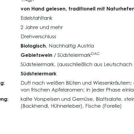
von Hand gelesen, traditionell mit Naturhefe
Edelstahltank
2 Jahre und mehr
Drehverschluss
Biologisch
, Nachhaltig Austria
DAC
Gebietswein
/ Südsteiermark
Südsteiermark, (ausschließlich aus Leutschach
Südsteiermark
g:
Duft nach weißen Blüten und Wiesenkräutern;
von frischen Apfelaromen; in jeder Phase ein
ng:
kalte Vorspeisen und Gemüse, Blattsalate, steir
(Backhendl, Hühnerleber), Fische (Forelle)