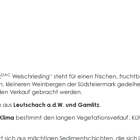
DAC
k
Welschriesling“ steht für einen frischen, fruch
n, kleineren Weinbergen der Südsteiermark gedeihe
den Verkauf gebracht werden.
h aus
Leutschach a.d.W. und Gamlitz.
Klima
bestimmt den langen Vegetationsverlauf. Küh
t sich aus mächtigen Sedimentschichten, die sich ü