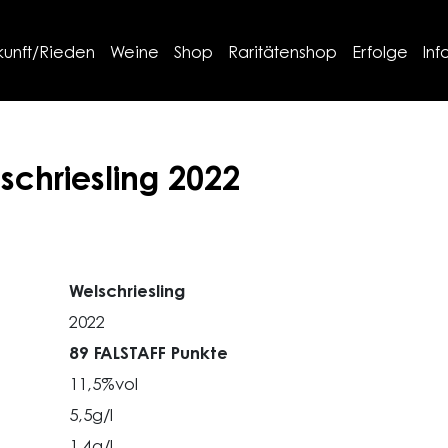
kunft/Rieden
Weine
Shop
Raritätenshop
Erfolge
Inf
schriesling
2022
Welschriesling
2022
89 FALSTAFF Punkte
11,5%vol
5,5g/l
1,4g/l