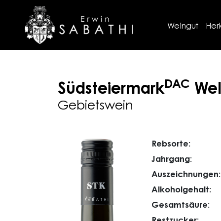
Weingut
Her
DAC
Südsteiermark
Wel
Gebietswein
Rebsorte:
Jahrgang:
Auszeichnungen:
Alkoholgehalt:
Gesamtsäure:
Restzucker: