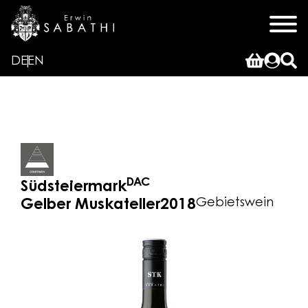
DE
EN
DAC
Südsteiermark
Gebietswein
Gelber Muskateller
2018