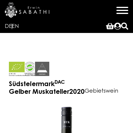
DE
EN
DAC
Südsteiermark
Gebietswein
Gelber Muskateller
2020