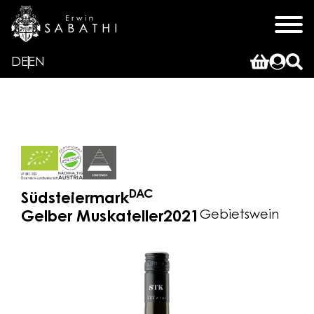
DE
EN
DAC
Südsteiermark
Gebietswein
Gelber Muskateller
2021