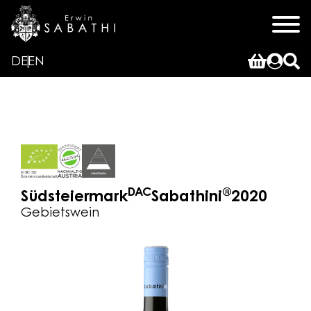
DE
EN
DAC
®
Südsteiermark
Sabathini
2020
Gebietswein