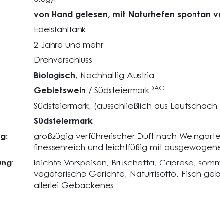
von Hand gelesen, mit Naturhefen spontan v
Edelstahltank
2 Jahre und mehr
Drehverschluss
Biologisch
, Nachhaltig Austria
DAC
Gebietswein
/ Südsteiermark
Südsteiermark, (ausschließlich aus Leutschach
Südsteiermark
g:
großzügig verführerischer Duft nach Weingarte
finessenreich und leichtfüßig mit ausgewogener
ng:
leichte Vorspeisen, Bruschetta, Caprese, somm
vegetarische Gerichte, Naturrisotto, Fisch g
allerlei Gebackenes