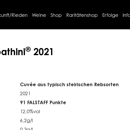
kunft/Rieden
Weine
Shop
Raritätenshop
Erfolge
Inf
®
athini
2021
Cuvée aus typisch steirischen Rebsorten
2021
91 FALSTAFF Punkte
12,0%vol
6,2g/l
0,3g/l