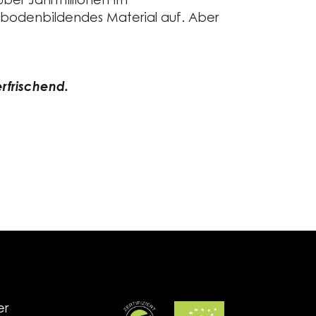
ber Jahrmillionen im
 bodenbildendes Material auf. Aber
rfrischend.
er