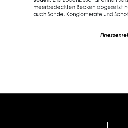
Boden:
Die Bodenbeschaffenheit setz
meerbedeckten Becken abgesetzt h
auch Sande, Konglomerate und Schott
Finessenre