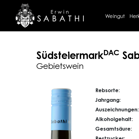
Weingut
Her
DAC
Südsteiermark
Sab
Gebietswein
Rebsorte:
Jahrgang:
Auszeichnungen:
Alkoholgehalt:
Gesamtsäure:
Restzucker: