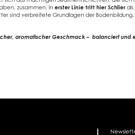
t sich aus mächtigen Sedimentschichten, die sich ü
aben, zusammen. In
erster Linie tritt hier Schlier
als
er sind verbreitete Grundlagen der Bodenbildung.
icher, aromatischer Geschmack – balanciert und e
Newslett