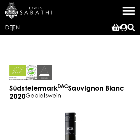
DE
EN
DAC
Südsteiermark
Sauvignon Blanc
Gebietswein
2020