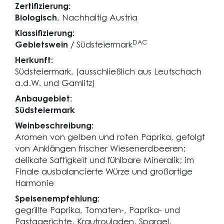
Zertifizierung:
Biologisch
, Nachhaltig Austria
Klassifizierung:
DAC
Gebietswein
/ Südsteiermark
Herkunft:
Südsteiermark, (ausschließlich aus Leutschach
a.d.W. und Gamlitz)
Anbaugebiet:
Südsteiermark
Weinbeschreibung:
Aromen von gelben und roten Paprika, gefolgt
von Anklängen frischer Wiesenerdbeeren;
delikate Saftigkeit und fühlbare Mineralik; im
Finale ausbalancierte Würze und großartige
Harmonie
Speisenempfehlung:
gegrillte Paprika, Tomaten-, Paprika- und
Pastagerichte, Krautrouladen, Spargel,