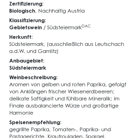
Zertifizierung:
Biologisch
, Nachhaltig Austria
Klassifizierung:
DAC
Gebietswein
/ Südsteiermark
Herkunft:
Südsteiermark, (ausschließlich aus Leutschach
a.d.W. und Gamlitz)
Anbaugebiet:
Südsteiermark
Weinbeschreibung:
Aromen von gelben und roten Paprika, gefolgt
von Anklängen frischer Wiesenerdbeeren;
delikate Saftigkeit und fühlbare Mineralik; im
Finale ausbalancierte Würze und großartige
Harmonie
Speisenempfehlung:
gegrillte Paprika, Tomaten-, Paprika- und
Pastagerichte, Krautrouladen, Spargel,