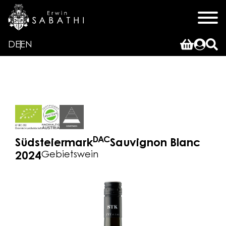
DE
EN
DAC
Südsteiermark
Sauvignon Blanc
Gebietswein
2024