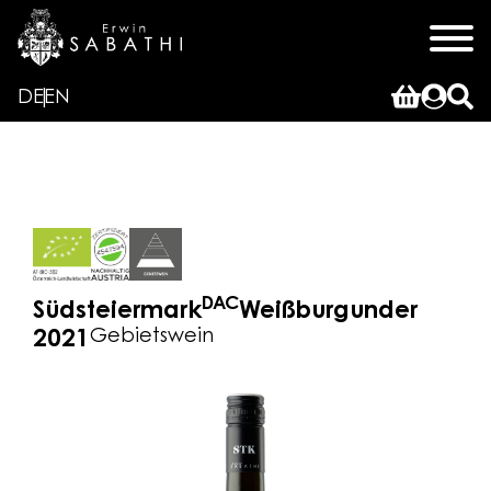
DE
EN
DAC
Südsteiermark
Weißburgunder
Gebietswein
2021