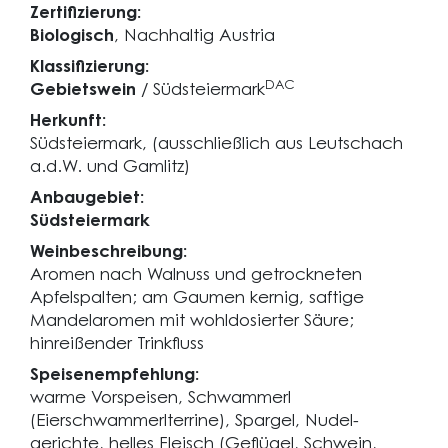
Zertifizierung:
Biologisch
, Nachhaltig Austria
Klassifizierung:
DAC
Gebietswein
/ Südsteiermark
Herkunft:
Südsteiermark, (ausschließlich aus Leutschach
a.d.W. und Gamlitz)
Anbaugebiet:
Südsteiermark
Weinbeschreibung:
Aromen nach Walnuss und getrockneten
Apfelspalten; am Gaumen kernig, saftige
Mandelaromen mit wohldosierter Säure;
hinreißender Trinkfluss
Speisenempfehlung:
warme Vorspeisen, Schwammerl
(Eierschwammerlterrine), Spargel, Nudel-
gerichte, helles Fleisch (Geflügel, Schwein,