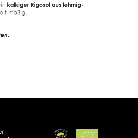
ein
kalkiger Rigosol aus lehmig-
eit mäßig.
ten.
er