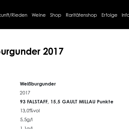
kunft/Rieden
Weine
Shop
Raritätenshop
Erfolge
Inf
urgunder
2017
Weißburgunder
2017
93 FALSTAFF,
15,5 GAULT MILLAU Punkte
13,0%vol
5,5g/l
1,1g/l