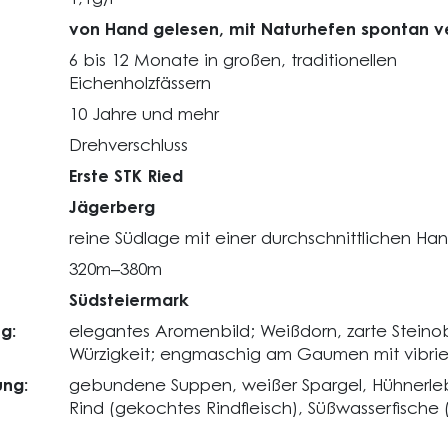
von Hand gelesen, mit Naturhefen spontan v
6 bis 12 Monate in großen, traditionellen
Eichenholzfässern
10 Jahre und mehr
Drehverschluss
Erste STK Ried
Jägerberg
reine Südlage mit einer durchschnittlichen H
320m–380m
Südsteiermark
g:
elegantes Aromenbild; Weißdorn, zarte Steinob
Würzigkeit; engmaschig am Gaumen mit vibrier
ng:
gebundene Suppen, weißer Spargel, Hühnerlebe
Rind (gekochtes Rindfleisch), Süßwasserfische 