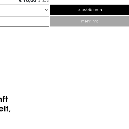
€ 90,00
á
0,75l
subskribieren
mehr info
ft
lt,