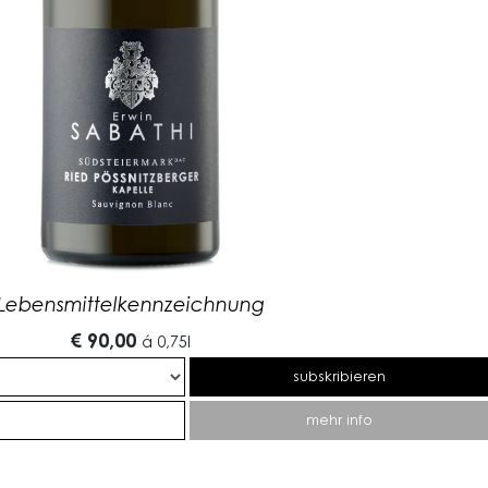
Lebensmittelkennzeichnung
€ 90,00
á
0,75l
subskribieren
mehr info