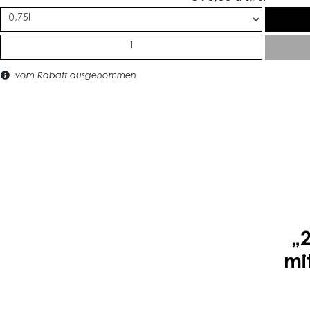
vom Rabatt ausgenommen
„
mi