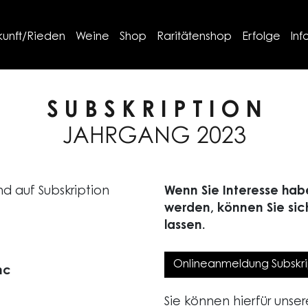
kunft/Rieden
Weine
Shop
Raritätenshop
Erfolge
Inf
S U B S K R I P T I O N
JAHRGANG 2023
d auf Subskription
Wenn Sie Interesse habe
werden, können Sie sich
lassen.
Onlineanmeldung Subskrip
nc
Sie können hierfür uns