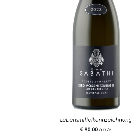
Lebensmittelkennzeichnun
€ 90,00
á
0,75l