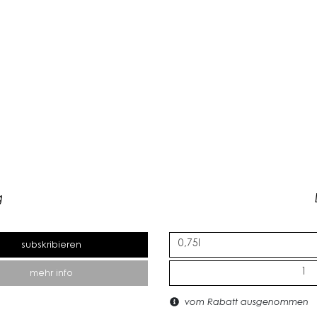
g
subskribieren
mehr info
vom Rabatt ausgenommen