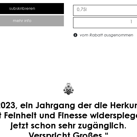
subskribieren
mehr info
vom Rabatt ausgenommen
2023, ein Jahrgang der die Herkun
t Feinheit und Finesse widerspiege
jetzt schon sehr zugänglich.
Verspricht Großes.“