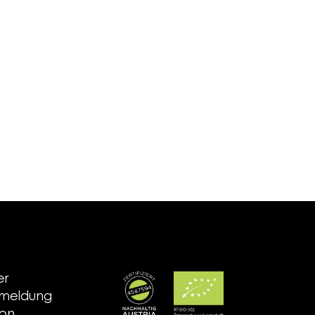
er
nmeldung
ion