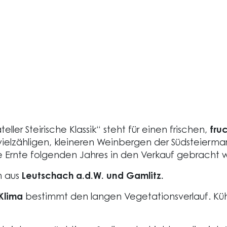
ller Steirische Klassik“ steht für einen frischen,
fru
 vielzähligen, kleineren Weinbergen der Südsteierma
e Ernte folgenden Jahres in den Verkauf gebracht 
h aus
Leutschach a.d.W. und Gamlitz.
Klima
bestimmt den langen Vegetationsverlauf. Küh