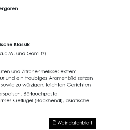
ergoren
ische Klassik
 a.d.W. und Gamlitz)
üten und Zitronenmelisse; extrem
ur und ein traubiges Aromenbild setzen
f sowie zu würzigen, leichten Gerichten
orspeisen, Bärlauchpesto,
warmes Geflügel (Backhendl), asiatische
Weindatenblatt