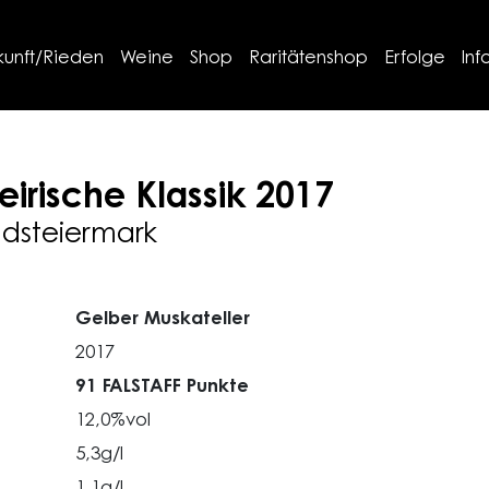
kunft/Rieden
Weine
Shop
Raritätenshop
Erfolge
Inf
eirische Klassik
2017
üdsteiermark
Gelber Muskateller
2017
91 FALSTAFF Punkte
12,0%vol
5,3g/l
1,1g/l