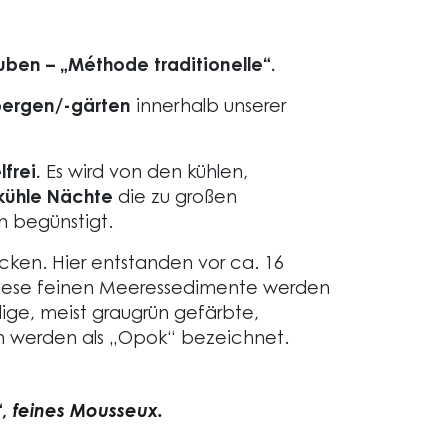
ben – „Méthode traditionelle“.
bergen/-gärten
innerhalb unserer
frei.
Es wird von den kühlen,
kühle Nächte
die zu großen
n begünstigt.
cken. Hier entstanden vor ca. 16
 Diese feinen Meeressedimente werden
ige, meist graugrün gefärbte,
en werden als „Opok“ bezeichnet.
, feines Mousseux.