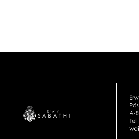
Erw
Pös
A-8
Tel
wei