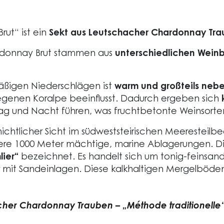
ut“ ist ein
Sekt aus Leutschacher Chardonnay Trau
ardonnay Brut stammen aus
unterschiedlichen Wein
äßigen Niederschlägen ist
warm und großteils nebel
egenen Koralpe beeinflusst. Dadurch ergeben sich
g und Nacht führen, was fruchtbetonte Weinsorte
ichtlicher Sicht im südweststeirischen Meeresteilbe
ehrere 1000 Meter mächtige, marine Ablagerungen.
lier“
bezeichnet. Es handelt sich um tonig-feinsand
r mit Sandeinlagen. Diese kalkhaltigen Mergelböd
cher Chardonnay Trauben – „Méthode traditionelle“