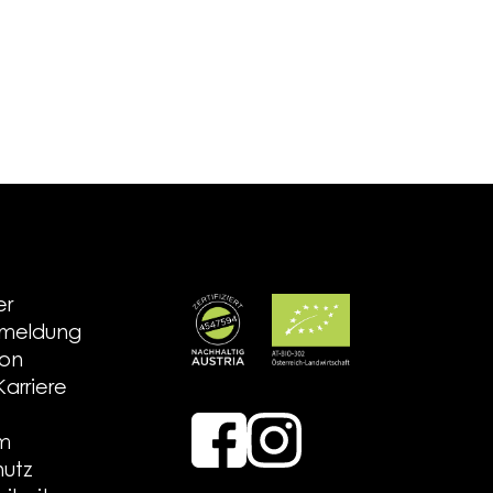
er
nmeldung
ion
arriere
um
utz