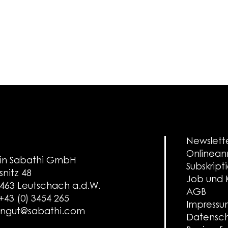
Newslett
Onlinea
in Sabathi GmbH
Subskript
snitz 48
Job und K
463 Leutschach a.d.W.
AGB
 +43 (0) 3454 265
Impress
ngut@sabathi.com
Datensch