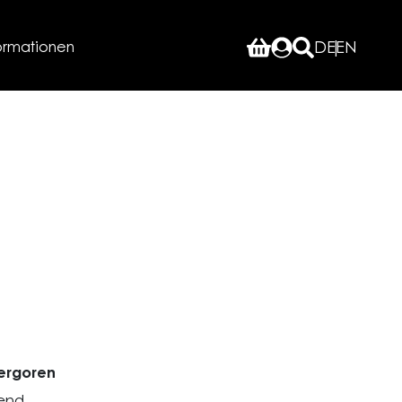
ormationen
DE
EN
ergoren
ßend