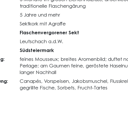
traditionelle Flaschengärung
5 Jahre und mehr
Sektkork mit Agraffe
Flaschenvergorener Sekt
Leutschach a.d.W.
Südsteiermark
g:
feines Mousseux; breites Aromenbild; duftet 
Perlage; am Gaumen feine, geröstete Haselnuss-
langer Nachhall
ng:
Canapés, Vorspeisen, Jakobsmuschel, Flusskre
gegrillte Fische, Sorbets, Frucht-Tartes