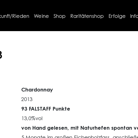
kunft/Rieden
Weine
Shop
Raritätenshop
Erfolge
Inf
3
Chardonnay
2013
93 FALSTAFF Punkte
13,0%vol
von Hand gelesen, mit Naturhefen spontan v
5 Monate im großen Eichenholzfass, anschlie